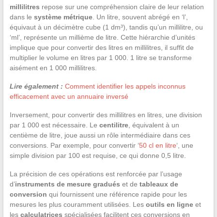
millilitres
repose sur une compréhension claire de leur relation
dans le
système métrique
. Un litre, souvent abrégé en ‘l’,
équivaut à un décimètre cube (1 dm³), tandis qu’un millilitre, ou
‘ml’, représente un millième de litre. Cette hiérarchie d’unités
implique que pour convertir des litres en millilitres, il suffit de
multiplier le volume en litres par 1 000. 1 litre se transforme
aisément en 1 000 millilitres.
Lire également :
Comment identifier les appels inconnus
efficacement avec un annuaire inversé
Inversement, pour convertir des millilitres en litres, une division
par 1 000 est nécessaire. Le
centilitre
, équivalent à un
centième de litre, joue aussi un rôle intermédiaire dans ces
conversions. Par exemple, pour convertir ‘
50 cl en litre
‘, une
simple division par 100 est requise, ce qui donne 0,5 litre.
La précision de ces opérations est renforcée par l’usage
d’
instruments de mesure gradués
et de
tableaux de
conversion
qui fournissent une référence rapide pour les
mesures les plus couramment utilisées. Les
outils en ligne
et
les
calculatrices
spécialisées facilitent ces conversions en