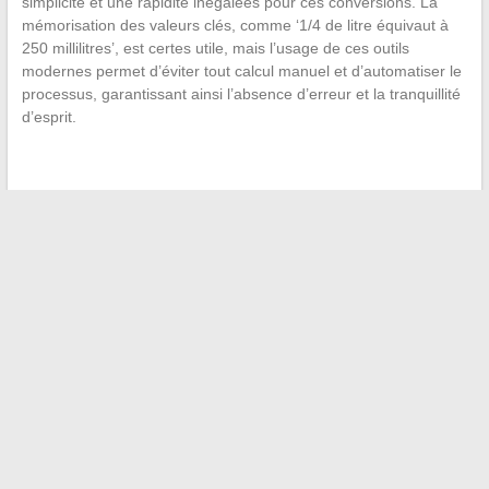
simplicité et une rapidité inégalées pour ces conversions. La
mémorisation des valeurs clés, comme ‘1/4 de litre équivaut à
250 millilitres’, est certes utile, mais l’usage de ces outils
modernes permet d’éviter tout calcul manuel et d’automatiser le
processus, garantissant ainsi l’absence d’erreur et la tranquillité
d’esprit.
←
Les tendances actuelles en matière de sites de
téléchargement : où trouver du contenu de qualité ?
Les secrets de forme physique des stars de la télévision :
comment se mesurent-ils ?
→
Recherche