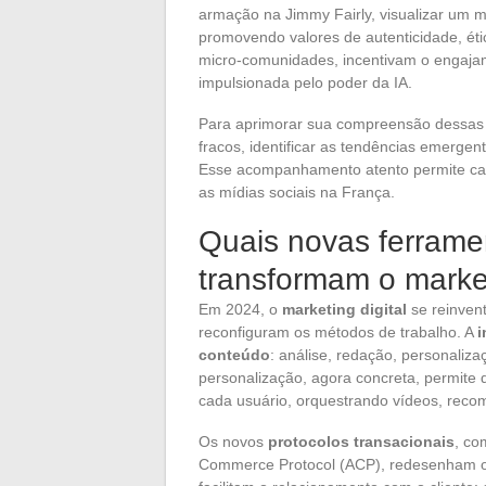
armação na Jimmy Fairly, visualizar um m
promovendo valores de autenticidade, éti
micro-comunidades, incentivam o engaja
impulsionada pelo poder da IA.
Para aprimorar sua compreensão dessas 
fracos, identificar as tendências emergent
Esse acompanhamento atento permite cap
as mídias sociais na França.
Quais novas ferrame
transformam o marke
Em 2024, o
marketing digital
se reinven
reconfiguram os métodos de trabalho. A
i
conteúdo
: análise, redação, personaliz
personalização, agora concreta, permite 
cada usuário, orquestrando vídeos, rec
Os novos
protocolos transacionais
, co
Commerce Protocol (ACP), redesenham 