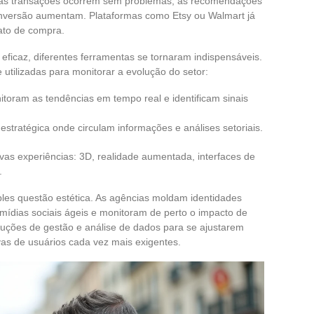
e: as transações ocorrem sem problemas, as recomendações
onversão aumentam. Plataformas como Etsy ou Walmart já
ato de compra.
 eficaz, diferentes ferramentas se tornaram indispensáveis.
tilizadas para monitorar a evolução do setor:
nitoram as tendências em tempo real e identificam sinais
estratégica onde circulam informações e análises setoriais.
vas experiências: 3D, realidade aumentada, interfaces de
.
les questão estética. As agências moldam identidades
mídias sociais ágeis e monitoram de perto o impacto de
uções de gestão e análise de dados para se ajustarem
as de usuários cada vez mais exigentes.