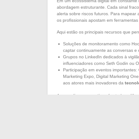
Em um ecossistema digital em constante
abordagem estruturante. Cada sinal frac
alerta sobre riscos futuros. Para mapea
os profissionais apostam em ferramenta
Aqui estão os principais recursos que p
Soluções de monitoramento como Hootsu
captar continuamente as conversas e o
Grupos no LinkedIn dedicados à vigilân
influenciadores como Seth Godin ou Oli
Participação em eventos importantes: 
Marketing Expo, Digital Marketing On
aos atores mais inovadores da
tecnol
A aprendizagem contínua faz toda a difer
testar ferramentas de
IA
para personalizar
eco-concepção: são tantos os alavancador
essa capacidade de compreender as dinâm
distingue as empresas capazes de se im
No momento em que tudo acelera, uma ún