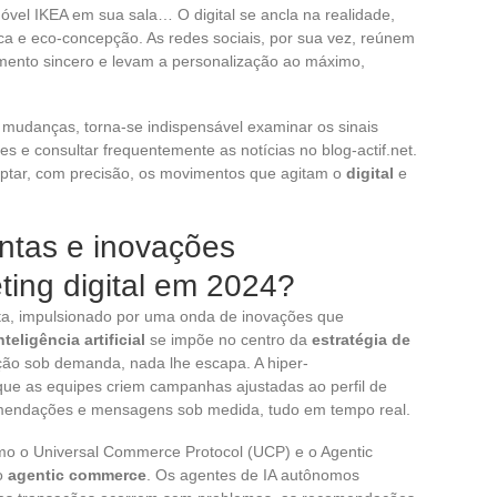
óvel IKEA em sua sala… O digital se ancla na realidade,
ca e eco-concepção. As redes sociais, por sua vez, reúnem
mento sincero e levam a personalização ao máximo,
mudanças, torna-se indispensável examinar os sinais
es e consultar frequentemente as notícias no blog-actif.net.
tar, com precisão, os movimentos que agitam o
digital
e
ntas e inovações
ting digital em 2024?
ta, impulsionado por uma onda de inovações que
nteligência artificial
se impõe no centro da
estratégia de
ação sob demanda, nada lhe escapa. A hiper-
que as equipes criem campanhas ajustadas ao perfil de
omendações e mensagens sob medida, tudo em tempo real.
mo o Universal Commerce Protocol (UCP) e o Agentic
o
agentic commerce
. Os agentes de IA autônomos