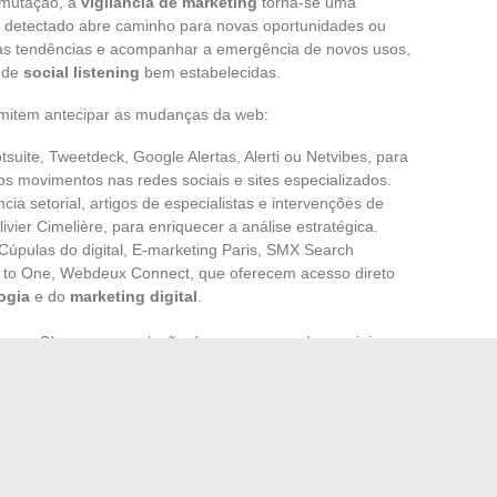
 mutação, a
vigilância de marketing
torna-se uma
o detectado abre caminho para novas oportunidades ou
r as tendências e acompanhar a emergência de novos usos,
s de
social listening
bem estabelecidas.
ermitem antecipar as mudanças da web:
ite, Tweetdeck, Google Alertas, Alerti ou Netvibes, para
s movimentos nas redes sociais e sites especializados.
cia setorial, artigos de especialistas e intervenções de
vier Cimelière, para enriquecer a análise estratégica.
Cúpulas do digital, E-marketing Paris, SMX Search
e to One, Webdeux Connect, que oferecem acesso direto
ogia
e do
marketing digital
.
ença. Observar a evolução dos usos nas redes sociais,
 conteúdos, integrar a ética digital, a gestão de dados e a
es para ajustar sua estratégia e permanecer relevante. É
icas e investir na aquisição de novas competências que
por de forma duradoura na web.
ica certeza: aqueles que leem os sinais, experimentam e