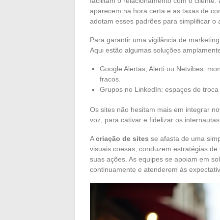
facilitam o relacionamento com o client
aparecem na hora certa e as taxas de c
adotam esses padrões para simplificar o 
Para garantir uma vigilância de marketing
Aqui estão algumas soluções amplamente u
Google Alertas, Alerti ou Netvibes: mo
fracos.
Grupos no LinkedIn: espaços de troca 
Os sites não hesitam mais em integrar no
voz, para cativar e fidelizar os internautas
A
criação de sites
se afasta de uma simp
visuais coesas, conduzem estratégias de 
suas ações. As equipes se apoiam em sol
continuamente e atenderem às expectativ