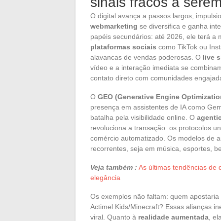
sinais fracos a sere
O digital avança a passos largos, impul
webmarketing
se diversifica e ganha in
papéis secundários: até 2026, ele terá a 
plataformas sociais
como TikTok ou Inst
alavancas de vendas poderosas. O
live 
vídeo e a interação imediata se combina
contato direto com comunidades engajad
O
GEO (Generative Engine Optimizatio
presença em assistentes de IA como Gemi
batalha pela visibilidade online. O
agenti
revoluciona a transação: os protocolos u
comércio automatizado. Os modelos de as
recorrentes, seja em música, esportes, 
Veja também :
As últimas tendências de 
elegância
Os exemplos não faltam: quem apostaria
Actimel Kids/Minecraft? Essas alianças
viral. Quanto à
realidade aumentada
, el