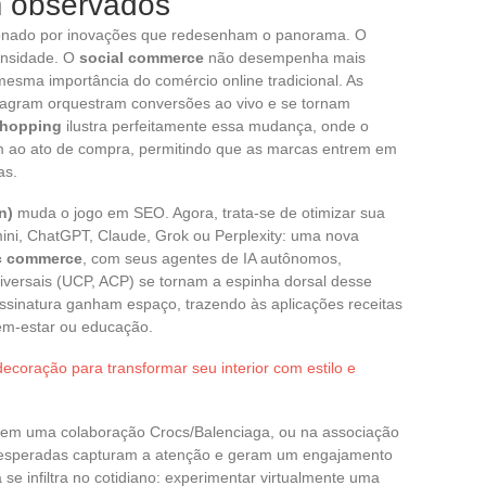
m observados
sionado por inovações que redesenham o panorama. O
tensidade. O
social commerce
não desempenha mais
mesma importância do comércio online tradicional. As
agram orquestram conversões ao vivo e se tornam
shopping
ilustra perfeitamente essa mudança, onde o
m ao ato de compra, permitindo que as marcas entrem em
as.
n)
muda o jogo em SEO. Agora, trata-se de otimizar sua
ni, ChatGPT, Claude, Grok ou Perplexity: uma nova
c commerce
, com seus agentes de IA autônomos,
niversais (UCP, ACP) se tornam a espinha dorsal desse
sinatura ganham espaço, trazendo às aplicações receitas
bem-estar ou educação.
decoração para transformar seu interior com estilo e
 em uma colaboração Crocs/Balenciaga, ou na associação
 inesperadas capturam a atenção e geram um engajamento
a se infiltra no cotidiano: experimentar virtualmente uma