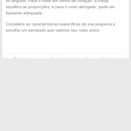
os ângulos. Para o rosto em forma de coração, a franja
equilibra as proporções, e para o rosto alongado, pode ser
bastante adequada.
Considere as características específicas da sua pequena e
escolha um penteado que valorize seu rosto único.
←
Estrelas em ascensão do cinema francês para ficar de
olho em 2022
O crescimento do streaming em casa: uma análise das
principais plataformas e alternativas
→
Search