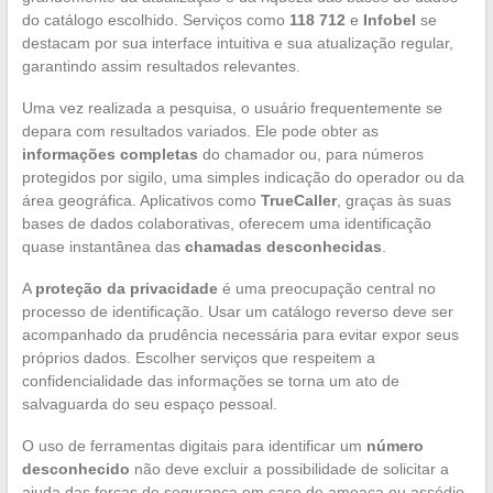
do catálogo escolhido. Serviços como
118 712
e
Infobel
se
destacam por sua interface intuitiva e sua atualização regular,
garantindo assim resultados relevantes.
Uma vez realizada a pesquisa, o usuário frequentemente se
depara com resultados variados. Ele pode obter as
informações completas
do chamador ou, para números
protegidos por sigilo, uma simples indicação do operador ou da
área geográfica. Aplicativos como
TrueCaller
, graças às suas
bases de dados colaborativas, oferecem uma identificação
quase instantânea das
chamadas desconhecidas
.
A
proteção da privacidade
é uma preocupação central no
processo de identificação. Usar um catálogo reverso deve ser
acompanhado da prudência necessária para evitar expor seus
próprios dados. Escolher serviços que respeitem a
confidencialidade das informações se torna um ato de
salvaguarda do seu espaço pessoal.
O uso de ferramentas digitais para identificar um
número
desconhecido
não deve excluir a possibilidade de solicitar a
ajuda das forças de segurança em caso de ameaça ou assédio.