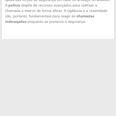
A
polícia
dispõe de recursos avançados para rastrear a
chamada e intervir de forma eficaz. A vigilância e a reatividade
são, portanto, fundamentais para reagir às
chamadas
indesejadas
enquanto se preserva a segurança.
←
Como converter eficientemente as medidas de volume:
caso prático do litro para mililitros
Os segredos da forma física das estrelas da televisão: como
elas se medem?
→
Search