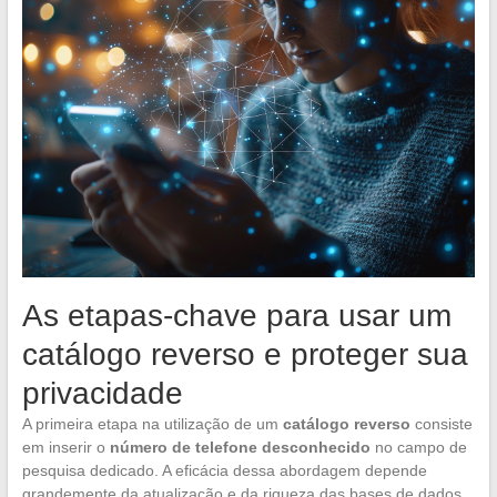
As etapas-chave para usar um
catálogo reverso e proteger sua
privacidade
A primeira etapa na utilização de um
catálogo reverso
consiste
em inserir o
número de telefone desconhecido
no campo de
pesquisa dedicado. A eficácia dessa abordagem depende
grandemente da atualização e da riqueza das bases de dados