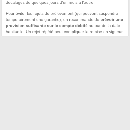
décalages de quelques jours d’un mois à l’autre.
Pour éviter les rejets de prélèvement (qui peuvent suspendre
temporairement une garantie), on recommande de
prévoir une
provision suffisante sur le compte débité
autour de la date
habituelle. Un rejet répété peut compliquer la remise en vigueur
du contrat, en particulier sur les contrats de prévoyance où un
nouveau questionnaire médical pourrait être exigé.
Le prélèvement ADIS n’a rien d’opaque une fois qu’on a identifié
la chaîne AGIPI-ADIS-AXA. La difficulté tient au manque de
visibilité du nom ADIS au moment de la souscription. Garder ses
identifiants d’espace adhérent à jour reste le moyen le plus
simple de suivre ses contrats et d’anticiper chaque mouvement
sur son compte.
←
Soutien et engagement des jeunes LGBTQIA+ : agir pour
une société inclusive