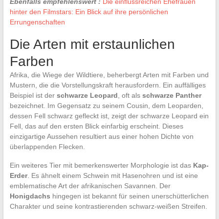
Ebenfalls empfehlenswert :
Die einflussreichen Ehefrauen
hinter den Filmstars: Ein Blick auf ihre persönlichen
Errungenschaften
Die Arten mit erstaunlichen
Farben
Afrika, die Wiege der Wildtiere, beherbergt Arten mit Farben und
Mustern, die die Vorstellungskraft herausfordern. Ein auffälliges
Beispiel ist der
schwarze Leopard
, oft als
schwarze Panther
bezeichnet. Im Gegensatz zu seinem Cousin, dem Leoparden,
dessen Fell schwarz gefleckt ist, zeigt der schwarze Leopard ein
Fell, das auf den ersten Blick einfarbig erscheint. Dieses
einzigartige Aussehen resultiert aus einer hohen Dichte von
überlappenden Flecken.
Ein weiteres Tier mit bemerkenswerter Morphologie ist das
Kap-
Erder
. Es ähnelt einem Schwein mit Hasenohren und ist eine
emblematische Art der afrikanischen Savannen. Der
Honigdachs
hingegen ist bekannt für seinen unerschütterlichen
Charakter und seine kontrastierenden schwarz-weißen Streifen.