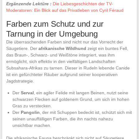
Ergänzende Lektüre :
Die Liebesgeschichten der TV-
Moderatoren: Ein Blick auf das Privatleben von Cyril Féraud
Farben zum Schutz und zur
Tarnung in der Umgebung
Die überraschenden Farben sind nicht nur das Vorrecht der
Säugetiere. Der
afrikanische Wildhund
zeigt ein buntes Fell,
das Braun-, Schwarz- und Weißtöne integriert, was ihm
ermöglicht, sich effektiv in den vielfältigen Landschaften
Subsahara-Afrikas zu tarnen. Dieser in Rudeln lebende Canide
ist ein gefürchteter Räuber aufgrund seiner kooperativen
Jagdstrategie.
Der
Serval
, ein agiler Felide mit langen Beinen, nutzt seine
schwarzen Flecken auf goldenem Grund, um sich im hohen
Gras zu verstecken.
Der
Pangolin
, der mit Schuppen bedeckt ist, schützt sich mit
seinen unauffälligen Farben, die ihn nachts nahezu
unsichtbar machen.
Die afrikanische Fauna beschränkt sich nicht auf Säugetiere.