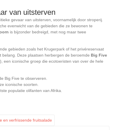
aar van uitsterven
ritieke gevaar van uitsterven, voornamelijk door stroperij.
sche evenwicht van de gebieden die ze bewonen te
hoorn
is bijzonder bedreigd, met nog maar twee
de gebieden zoals het Krugerpark of het privéreservaat
root belang. Deze plaatsen herbergen de beroemde
Big Five
el), een iconische groep die ecotoeristen van over de hele
e Big Five te observeren.
ze iconische soorten.
ste populatie olifanten van Afrika.
 en verfrissende fruitsalade