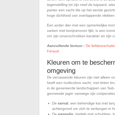
tegenstelling tot zijn neef de luipaard, w
panter een vacht die op het eerste gezicht u
hoge dichtheid van overlappende vlekken
Een ander dier met een opmerkelijke morf
varken met konijnenoren lijkt, is een ico
om zijn onverschrokken karakter en zijn c
Aanvullende lectuur :
De liefdesverhalen
Féraud
Kleuren om te bescherm
omgeving
De verrassende kleuren zijn niet alleen
heeft een multicolore vacht, met tinten bru
in de gevarieerde landschappen van Sub-Sa
gevreesde jager vanwege zijn coöperatieve
De
serval
, een behendige kat met lan
achtergrond om zich te verbergen in h
De
pangolin
, bedekt met schubben, be