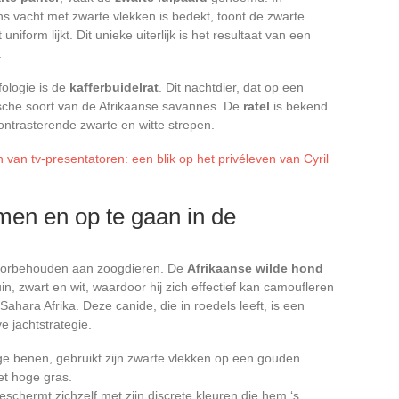
iens vacht met zwarte vlekken is bedekt, toont de zwarte
niform lijkt. Dit unieke uiterlijk is het resultaat van een
.
ologie is de
kafferbuidelrat
. Dit nachtdier, dat op een
nische soort van de Afrikaanse savannes. De
ratel
is bekend
ontrasterende zwarte en witte strepen.
 van tv-presentatoren: een blik op het privéleven van Cyril
en en op te gaan in de
 voorbehouden aan zoogdieren. De
Afrikaanse wilde hond
in, zwart en wit, waardoor hij zich effectief kan camoufleren
hara Afrika. Deze canide, die in roedels leeft, is een
 jachtstrategie.
ge benen, gebruikt zijn zwarte vlekken op een gouden
et hoge gras.
schermt zichzelf met zijn discrete kleuren die hem ‘s