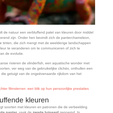
ult de natuur een verbluffend palet van kleuren door middel
erend zijn. Onder hen bevindt zich de panterchameleon,
e tinten, die zich mengt met de weelderige landschappen
eur te veranderen om te communiceren of zich te
van de evolutie.
anse rivieren de vlinderfish, een aquatische wonder met
oorten, ver weg van de gebruikelijke clichés, onthullen een
t, die getuigt van de ongeëvenaarde rijkdom van het
hter filmsterren: een blik op hun persoonlijke prestaties
uffende kleuren
rgt soorten met kleuren en patronen die de verbeelding
rte panter
, vaak de
zwarte luipaard
genoemd. In