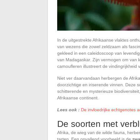
In de uitgestrekte Afrikaanse vlaktes onth
van wezens die zowel zeldzaam als fascin
gekleed in een caleidoscoop van levendig
van Madagaskar. Zijn vermogen om van kl
camoufleren illustreert de vindingrijkheid 
Niet ver daarvandaan herbergen de Afrika
doorzichtige en iriserende vinnen. Deze s
schitterende en mysterieuze biodiversitei
Afrikaanse continent.
Lees ook :
De invloedrijke echtgenotes ac
De soorten met verbl
Afrika, de wieg van de wilde fauna, herbe
tarten. Een opvallend voorbeeld is de
zwa