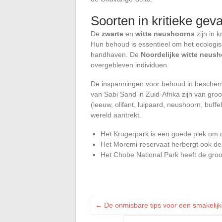
Soorten in kritieke gev
De
zwarte
en
witte neushoorns
zijn in k
Hun behoud is essentieel om het ecologi
handhaven. De
Noordelijke witte neus
overgebleven individuen.
De inspanningen voor behoud in bescherm
van Sabi Sand in Zuid-Afrika zijn van g
(leeuw, olifant, luipaard, neushoorn, buff
wereld aantrekt.
Het Krugerpark is een goede plek om d
Het Moremi-reservaat herbergt ook de
Het Chobe National Park heeft de groot
←
De onmisbare tips voor een smakelijke