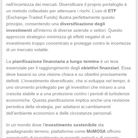
nell’incertezza dei mercati. Diversificare il proprio portafoglio è
un metodo collaudato per attenuare i rischi. L’uso di
ETF
(Exchange-Traded Funds) illustra perfettamente questo
principio, consentendo una
diversificazione degli
investimenti
all’interno di diverse aziende o settori. Questo
approccio strategico minimizza gli effetti negativi di un
investimento troppo concentrato e protegge contro le incertezze
di un mercato volatile.
La
pianificazione finanziaria a lungo termine
è un leva
essenziale per il raggiungimento degli
obiettivi finanziari
. Essa
deve basarsi su una visione chiara e su obiettivi precisamente
definiti. L’investimento diversificato, che si sviluppa nel tempo, è
uno strumento privilegiato per gli investitori che mirano a una
crescita stabile e a una protezione contro i periodi di turbolenze
economiche. Questa pianificazione implica anche una revisione
periodica della strategia, per adattarsi ai cambiamenti
dell’ambiente economico e delle circostanze personali.
In un mondo dove l’
investimento sostenibile
sta
guadagnando terreno, piattaforme come
MiiMOSA
offrono
opportunità di investimento in progetti agricoli e di energie