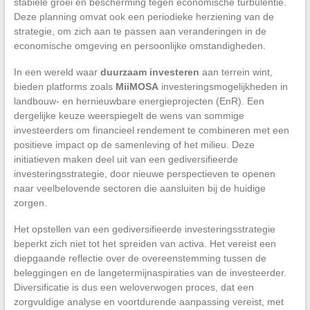
stabiele groei en bescherming tegen economische turbulentie.
Deze planning omvat ook een periodieke herziening van de
strategie, om zich aan te passen aan veranderingen in de
economische omgeving en persoonlijke omstandigheden.
In een wereld waar
duurzaam investeren
aan terrein wint,
bieden platforms zoals
MiiMOSA
investeringsmogelijkheden in
landbouw- en hernieuwbare energieprojecten (EnR). Een
dergelijke keuze weerspiegelt de wens van sommige
investeerders om financieel rendement te combineren met een
positieve impact op de samenleving of het milieu. Deze
initiatieven maken deel uit van een gediversifieerde
investeringsstrategie, door nieuwe perspectieven te openen
naar veelbelovende sectoren die aansluiten bij de huidige
zorgen.
Het opstellen van een gediversifieerde investeringsstrategie
beperkt zich niet tot het spreiden van activa. Het vereist een
diepgaande reflectie over de overeenstemming tussen de
beleggingen en de langetermijnaspiraties van de investeerder.
Diversificatie is dus een weloverwogen proces, dat een
zorgvuldige analyse en voortdurende aanpassing vereist, met