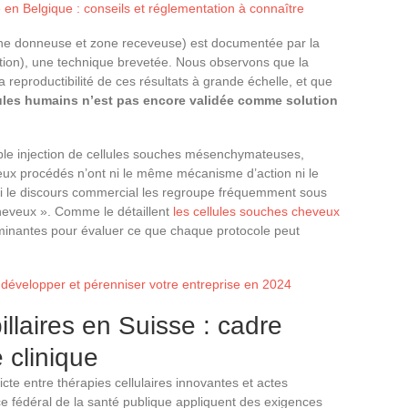
 en Belgique : conseils et réglementation à connaître
zone donneuse et zone receveuse) est documentée par la
tion), une technique brevetée. Nous observons que la
la reproductibilité de ces résultats à grande échelle, et que
cules humains n’est pas encore validée comme solution
imple injection de cellules souches mésenchymateuses,
eux procédés n’ont ni le même mécanisme d’action ni le
 le discours commercial les regroupe fréquemment sous
cheveux ». Comme le détaillent
les cellules souches cheveux
minantes pour évaluer ce que chaque protocole peut
r développer et pérenniser votre entreprise en 2024
llaires en Suisse : cadre
 clinique
icte entre thérapies cellulaires innovantes et actes
ce fédéral de la santé publique appliquent des exigences