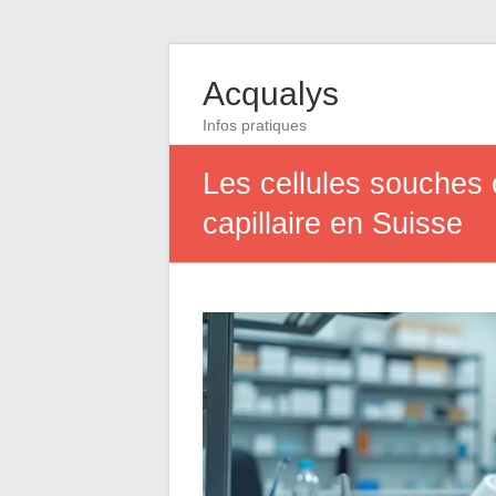
Acqualys
Infos pratiques
Les cellules souches 
capillaire en Suisse