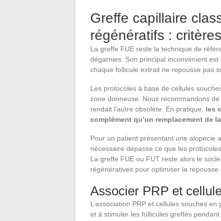
Greffe capillaire cla
régénératifs : critère
La greffe FUE reste la technique de référe
dégarnies. Son principal inconvénient est l
chaque follicule extrait ne repousse pas s
Les protocoles à base de cellules souches
zone donneuse. Nous recommandons de n
rendait l’autre obsolète. En pratique,
les 
complément qu’un remplacement de la 
Pour un patient présentant une alopécie a
nécessaire dépasse ce que les protocoles 
La greffe FUE ou FUT reste alors le socle
régénératives pour optimiser la repousse e
Associer PRP et cellul
L’association PRP et cellules souches en po
et à stimuler les follicules greffés penda