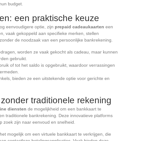
 hun budget.
en: een praktische keuze
og eenvoudigere optie, zijn
prepaid cadeaukaarten
een
en, vaak gekoppeld aan specifieke merken, stellen
 zonder de noodzaak van een persoonlijke bankrekening.
edragen, worden ze vaak gekocht als cadeau, maar kunnen
den gebruikt.
uik of tot het saldo is opgebruikt, waardoor verrassingen
vermeden.
nkels, bieden ze een uitstekende optie voor gerichte en
zonder traditionele rekening
ine diensten
de mogelijkheid om een bankkaart te
en traditionele bankrekening. Deze innovatieve platforms
p zoek zijn naar eenvoud en snelheid.
t mogelijk om een virtuele bankkaart te verkrijgen, die
aan contactloze betalingsapplicaties. Vaak bieden deze